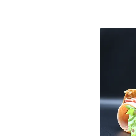
La Châtelet est une crêpe salée de AU P'TIT CRÊPE crêperie à Paris