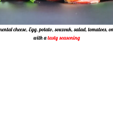
ntal cheese, Egg, potato, souzouk, salad, tomatoes, o
with a
tasty seasoning